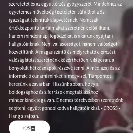
szeretetet és az együttérzés gyógyszerét. Mindehhez az
egyetemes műveltség tiszteletén túl a Biblia ősi
igazságait tekintjük alapvetésnek. Nemcsak
értékközpontú tartalmakat szeretnénk előállítani,
hanem mindennapi fogódzókat is akarunk nyújtani
hallgatóinknak. Nem vallásosságot, hanem valóságot
közvetítünk. A magas szintű és mélyreható elemzést,
valóságlátást szeretnénk közérthetően, világosan, a
bonyolult hétköznapok részévé tenni. A médiazaj és az
információ cunami minket is megvisel. Támpontot
keresünk a zavarban. Hiszünk abban, hogy a
boldogsághoz és a források megtalálásához
mindenkinek joga van. E nemes törekvésben szeretnénk
segíteni, együtt gondolkodva hallgatóinkkal. - CROSS -
Hang a zajban.
iOS