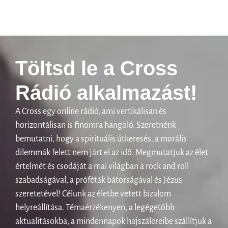
Töltsd le a Cross
Rádió alkalmazást!
A Cross egy online rádió, ami vertikálisan és
horizontálisan is finomra hangoló. Szeretnénk
bemutatni, hogy a spirituális útkeresés, a morális
dilemmák felett nem járt el az idő. Megmutatjuk az élet
értelmét és csodáját a mai világban a rock and roll
szabadságával, a próféták bátorságával és Jézus
szeretetével! Célunk az életbe vetett bizalom
helyreállítása. Témaérzékenyen, a legégetőbb
aktualitásokba, a mindennapok hajszálereibe szállítjuk a