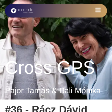
Cross GPS
Pajor Tamás & Bali Mónika
#36 - Rácz Dávid