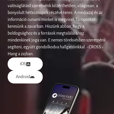
valóságlátást szeretnénk közérthetően, világosan, a
bonyolult hétköznapok részévé tenni. A médiazaj és az
információ cunami minket is megvisel. Támpontot
keresünk a zavarban. Hiszünk abban, hogy a
boldogsághoz és a források megtalálásához
mindenkinek joga van. E nemes törekvésben szeretnénk
segíteni, együtt gondolkodva hallgatóinkkal. - CROSS -
Hang a zajban.
iOS
Android