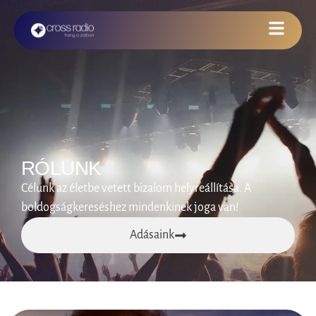
RÓLUNK
Célunk az életbe vetett bizalom helyreállítása. A
boldogságkereséshez mindenkinek joga van!
Adásaink