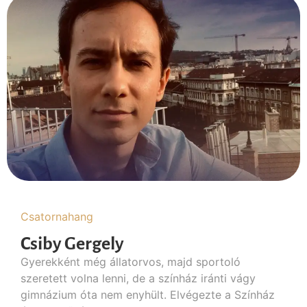
Csatornahang
Csiby Gergely
Gyerekként még állatorvos, majd sportoló
szeretett volna lenni, de a színház iránti vágy
gimnázium óta nem enyhült. Elvégezte a Színház