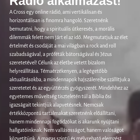
Rádió alkalmazást!
A Cross egy online rádió, ami vertikálisan és
horizontálisan is finomra hangoló. Szeretnénk
bemutatni, hogy a spirituális útkeresés, a morális
dilemmák felett nem járt el az idő. Megmutatjuk az élet
értelmét és csodáját a mai világban a rock and roll
szabadságával, a próféták bátorságával és Jézus
szeretetével! Célunk az életbe vetett bizalom
helyreállítása. Témaérzékenyen, a legégetőbb
aktualitásokba, a mindennapok hajszálereibe szállítjuk a
szeretetet és az együttérzés gyógyszerét. Mindehhez az
egyetemes műveltség tiszteletén túl a Biblia ősi
igazságait tekintjük alapvetésnek. Nemcsak
értékközpontú tartalmakat szeretnénk előállítani,
hanem mindennapi fogódzókat is akarunk nyújtani
hallgatóinknak. Nem vallásosságot, hanem valóságot
közvetítünk. A magas szintű és mélyreható elemzést,